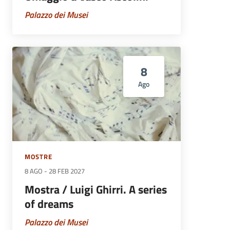
Palazzo dei Musei
8
Ago
MOSTRE
8 AGO
-
28 FEB 2027
Mostra / Luigi Ghirri. A series
of dreams
Palazzo dei Musei