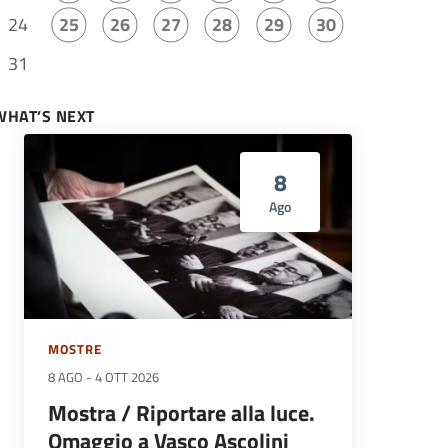
24
25
26
27
28
29
30
31
WHAT’S NEXT
8
Ago
MOSTRE
8 AGO
-
4 OTT 2026
Mostra / Riportare alla luce.
Omaggio a Vasco Ascolini