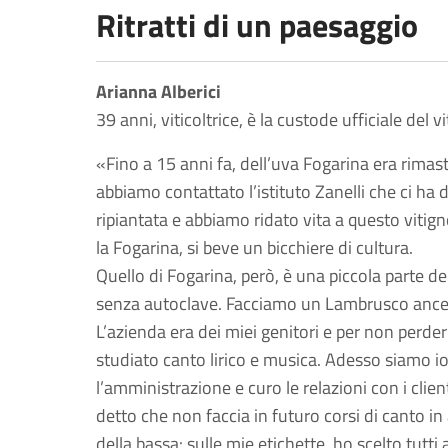
Ritratti di un paesaggio
Arianna Alberici
39 anni, viticoltrice, è la custode ufficiale del 
«Fino a 15 anni fa, dell’uva Fogarina era rimas
abbiamo contattato l’istituto Zanelli che ci ha 
ripiantata e abbiamo ridato vita a questo vitig
la Fogarina, si beve un bicchiere di cultura.
Quello di Fogarina, però, è una piccola parte
senza autoclave. Facciamo un Lambrusco ances
L’azienda era dei miei genitori e per non perder
studiato canto lirico e musica. Adesso siamo io 
l’amministrazione e curo le relazioni con i clien
detto che non faccia in futuro corsi di canto i
della bassa: sulle mie etichette, ho scelto tutti 