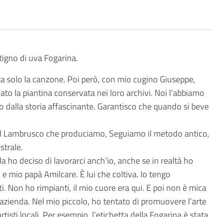
vitigno di uva Fogarina.
ta solo la canzone. Poi però, con mio cugino Giuseppe,
dato la piantina conservata nei loro archivi. Noi l’abbiamo
no dalla storia affascinante. Garantisco che quando si beve
 del Lambrusco che produciamo, Seguiamo il metodo antico,
trale.
la ho deciso di lavorarci anch’io, anche se in realtà ho
e mio papà Amilcare. È lui che coltiva. Io tengo
ti. Non ho rimpianti, il mio cuore era qui. E poi non è mica
n azienda. Nel mio piccolo, ho tentato di promuovere l’arte
artisti locali. Per esempio, l’etichetta della Fogarina è stata