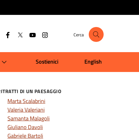
Cerca
Sostienici
English
RITRATTI DI UN PAESAGGIO
Marta Scalabrini
Valeria Valeriani
Samanta Malagoli
Giuliano Davoli
Gabriele Bartoli