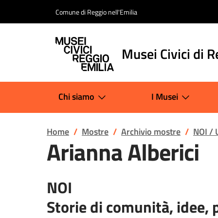
Salta al contenuto
Comune di Reggio nell'Emilia
Musei Civici di R
Chi siamo
I Musei
Home
Mostre
Archivio mostre
NOI / 
Arianna Alberici
NOI
Storie di comunità, idee, 