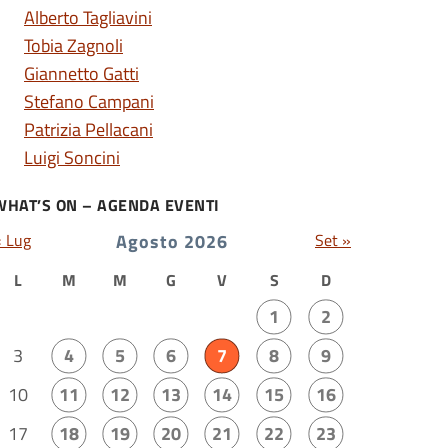
Alberto Tagliavini
Tobia Zagnoli
Giannetto Gatti
Stefano Campani
Patrizia Pellacani
Luigi Soncini
WHAT’S ON – AGENDA EVENTI
« Lug
Agosto 2026
Set »
L
M
M
G
V
S
D
1
2
3
4
5
6
7
8
9
10
11
12
13
14
15
16
17
18
19
20
21
22
23