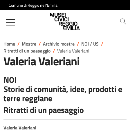
Salta al contenuto
Comune di Reggio nell'Emilia
Musei Civici di Reggio Emilia
Home
Mostre
Archivio mostre
NOI / US
Ritratti di un paesaggio
Valeria Valeriani
Valeria Valeriani
NOI
Storie di comunità, idee, prodotti e
terre reggiane
Ritratti di un paesaggio
Valeria Valeriani