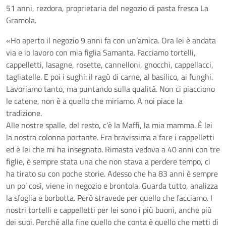
51 anni, rezdora, proprietaria del negozio di pasta fresca La
Gramola.
«Ho aperto il negozio 9 anni fa con un’amica. Ora lei è andata
via e io lavoro con mia figlia Samanta. Facciamo tortelli,
cappelletti, lasagne, rosette, cannelloni, gnocchi, cappellacci,
tagliatelle. E poi i sughi: il ragù di carne, al basilico, ai funghi.
Lavoriamo tanto, ma puntando sulla qualità. Non ci piacciono
le catene, non è a quello che miriamo. A noi piace la
tradizione.
Alle nostre spalle, del resto, c’è la Maffi, la mia mamma. È lei
la nostra colonna portante. Era bravissima a fare i cappelletti
ed è lei che mi ha insegnato. Rimasta vedova a 40 anni con tre
figlie, è sempre stata una che non stava a perdere tempo, ci
ha tirato su con poche storie. Adesso che ha 83 anni è sempre
un po’ così, viene in negozio e brontola. Guarda tutto, analizza
la sfoglia e borbotta. Però stravede per quello che facciamo. I
nostri tortelli e cappelletti per lei sono i più buoni, anche più
dei suoi. Perché alla fine quello che conta è quello che metti di