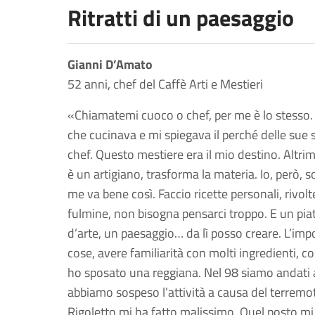
Ritratti di un paesaggio
Gianni D’Amato
52 anni, chef del Caffè Arti e Mestieri
«Chiamatemi cuoco o chef, per me è lo stesso
che cucinava e mi spiegava il perché delle sue
chef. Questo mestiere era il mio destino. Altrim
è un artigiano, trasforma la materia. Io, però, 
me va bene così. Faccio ricette personali, rivolt
fulmine, non bisogna pensarci troppo. E un pia
d’arte, un paesaggio… da lì posso creare. L’imp
cose, avere familiarità con molti ingredienti, c
ho sposato una reggiana. Nel 98 siamo andati a
abbiamo sospeso l’attività a causa del terremo
Rigoletto mi ha fatto malissimo. Quel posto mi 