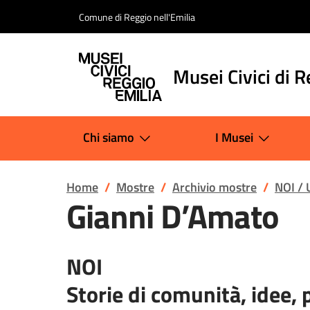
Salta al contenuto
Comune di Reggio nell'Emilia
Musei Civici di R
Chi siamo
I Musei
Home
Mostre
Archivio mostre
NOI / 
Gianni D’Amato
NOI
Storie di comunità, idee, 