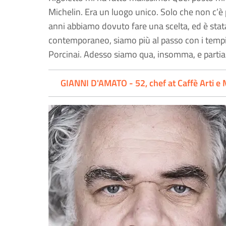
Michelin. Era un luogo unico. Solo che non c’è 
anni abbiamo dovuto fare una scelta, ed è stata 
contemporaneo, siamo più al passo con i tempi.
Porcinai. Adesso siamo qua, insomma, e partia
GIANNI D'AMATO - 52, chef at Caffè Arti e M