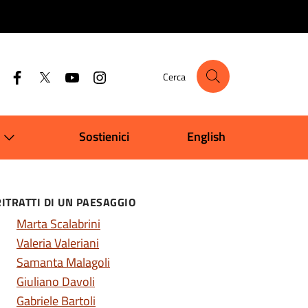
Cerca
Sostienici
English
RITRATTI DI UN PAESAGGIO
Marta Scalabrini
Valeria Valeriani
Samanta Malagoli
Giuliano Davoli
Gabriele Bartoli