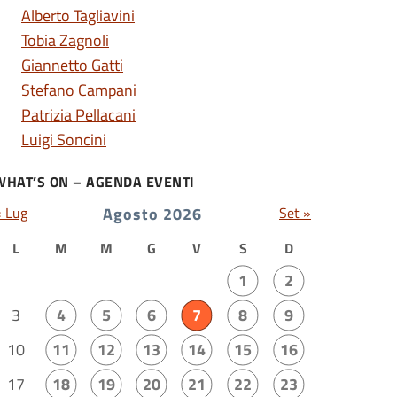
Alberto Tagliavini
Tobia Zagnoli
Giannetto Gatti
Stefano Campani
Patrizia Pellacani
Luigi Soncini
WHAT’S ON – AGENDA EVENTI
« Lug
Agosto 2026
Set »
L
M
M
G
V
S
D
1
2
3
4
5
6
7
8
9
10
11
12
13
14
15
16
17
18
19
20
21
22
23