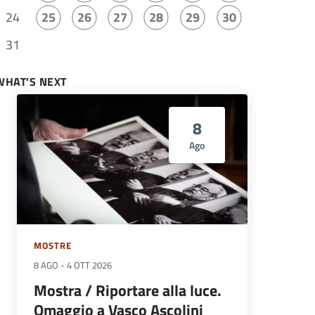
24
25
26
27
28
29
30
31
WHAT’S NEXT
8
Ago
MOSTRE
8 AGO
-
4 OTT 2026
Mostra / Riportare alla luce.
Omaggio a Vasco Ascolini