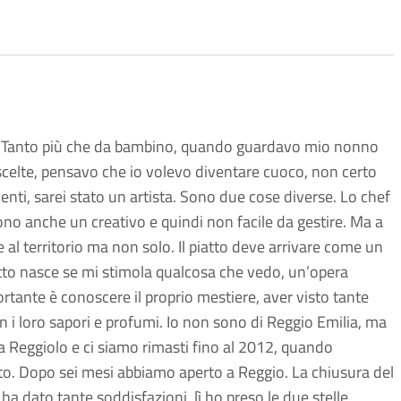
. Tanto più che da bambino, quando guardavo mio nonno
 scelte, pensavo che io volevo diventare cuoco, non certo
enti, sarei stato un artista. Sono due cose diverse. Lo chef
sono anche un creativo e quindi non facile da gestire. Ma a
e al territorio ma non solo. Il piatto deve arrivare come un
tto nasce se mi stimola qualcosa che vedo, un’opera
ortante è conoscere il proprio mestiere, aver visto tante
on i loro sapori e profumi. Io non sono di Reggio Emilia, ma
 Reggiolo e ci siamo rimasti fino al 2012, quando
to. Dopo sei mesi abbiamo aperto a Reggio. La chiusura del
ha dato tante soddisfazioni, lì ho preso le due stelle