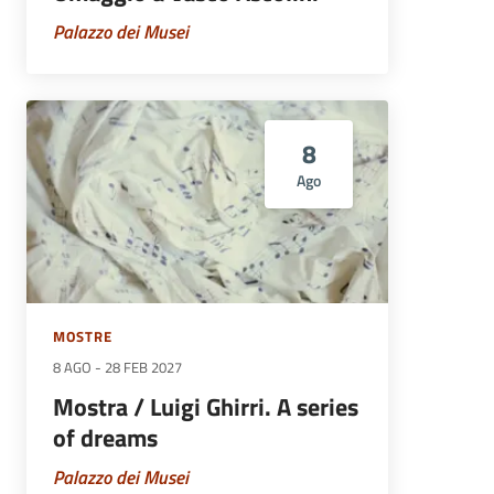
Palazzo dei Musei
8
Ago
MOSTRE
8 AGO
-
28 FEB 2027
Mostra / Luigi Ghirri. A series
of dreams
Palazzo dei Musei