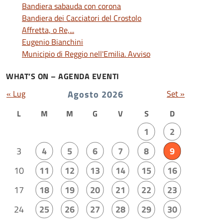
Bandiera sabauda con corona
Bandiera dei Cacciatori del Crostolo
Affretta, o Re,...
Eugenio Bianchini
Municipio di Reggio nell'Emilia. Avviso
WHAT’S ON – AGENDA EVENTI
« Lug
Agosto 2026
Set »
L
M
M
G
V
S
D
1
2
3
4
5
6
7
8
9
10
11
12
13
14
15
16
17
18
19
20
21
22
23
24
25
26
27
28
29
30