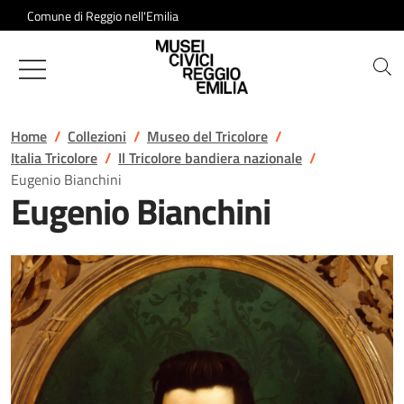
Salta al contenuto
Comune di Reggio nell'Emilia
Musei Civici di Reggio Emilia
Home
Collezioni
Museo del Tricolore
Italia Tricolore
Il Tricolore bandiera nazionale
Eugenio Bianchini
Eugenio Bianchini