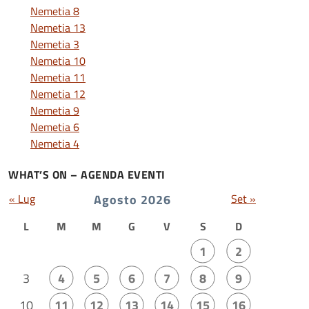
Nemetia 8
Nemetia 13
Nemetia 3
Nemetia 10
Nemetia 11
Nemetia 12
Nemetia 9
Nemetia 6
Nemetia 4
WHAT’S ON – AGENDA EVENTI
« Lug
Agosto 2026
Set »
L
M
M
G
V
S
D
1
2
3
4
5
6
7
8
9
10
11
12
13
14
15
16