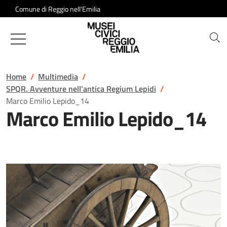
Salta al contenuto
Comune di Reggio nell'Emilia
Musei Civici di Reggio Emilia
Home
Multimedia
SPQR. Avventure nell’antica Regium Lepidi
Marco Emilio Lepido_14
Marco Emilio Lepido_14