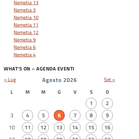
Nemetia 13
Nemetia 3
Nemetia 10
Nemetia 11
Nemetia 12
Nemetia 9
Nemetia 6
Nemetia 4
WHAT’S ON – AGENDA EVENTI
« Lug
Agosto 2026
Set »
L
M
M
G
V
S
D
1
2
3
4
5
6
7
8
9
10
11
12
13
14
15
16