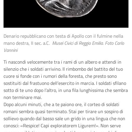
Denario repubblicano con testa di Apollo con il fulmine nella
mano destra, II sec. a.C.
Musei Civici di Reggio Emilia. Foto Carlo
Vannini
Ti nascondi velocemente tra i rami di un albero e attendi in
silenzio che i soldati arrivino. Il rimbombo del battito del tuo
cuore si fonde con i rumori della foresta, che presto sono
sostituiti dal frastuono dell’esercito in marcia. I soldati sfilano
sotto di te uno dopo l’altro, in una fila lunghissima che sembra
non terminare mai.
Dopo alcuni minuti, che a te paiono ore, il corteo di soldati
romani sembra quasi terminato. Stai per tirare un sospiro di
sollievo quando dal basso sale un grido in una lingua che non
conosci: «Respice! Capi exploratorem Ligurem!». Non serve