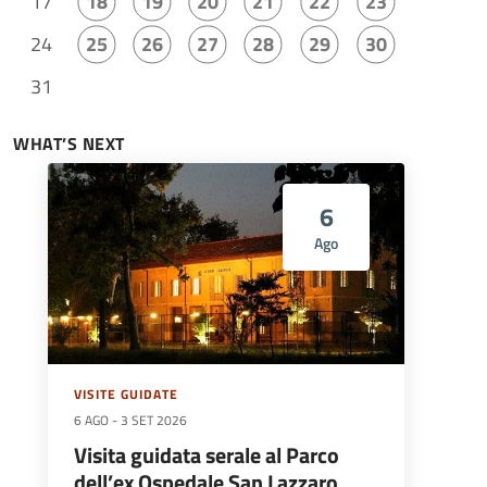
17
18
19
20
21
22
23
24
25
26
27
28
29
30
31
WHAT’S NEXT
6
Ago
VISITE GUIDATE
6 AGO
-
3 SET 2026
Visita guidata serale al Parco
dell’ex Ospedale San Lazzaro