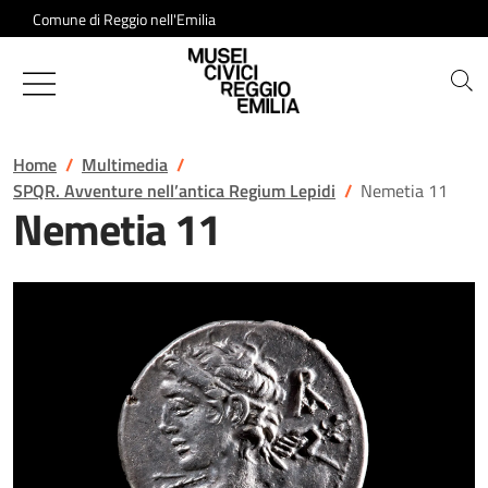
Salta al contenuto
Comune di Reggio nell'Emilia
Musei Civici di Reggio Emilia
Home
Multimedia
SPQR. Avventure nell’antica Regium Lepidi
Nemetia 11
Nemetia 11