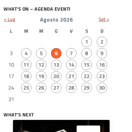
WHAT’S ON – AGENDA EVENTI
« Lug
Agosto 2026
Set »
L
M
M
G
V
S
D
1
2
3
4
5
6
7
8
9
10
11
12
13
14
15
16
17
18
19
20
21
22
23
24
25
26
27
28
29
30
31
WHAT’S NEXT