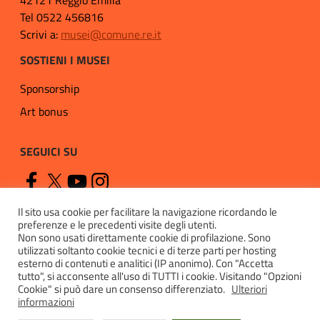
Tel 0522 456816
Scrivi a:
musei@comune.re.it
SOSTIENI I MUSEI
Sponsorship
Art bonus
SEGUICI SU
Il sito usa cookie per facilitare la navigazione ricordando le
preferenze e le precedenti visite degli utenti.
Non sono usati direttamente cookie di profilazione. Sono
utilizzati soltanto cookie tecnici e di terze parti per hosting
esterno di contenuti e analitici (IP anonimo). Con "Accetta
Privacy
tutto", si acconsente all'uso di TUTTI i cookie. Visitando "Opzioni
Cookie" si può dare un consenso differenziato.
Ulteriori
Cookie policy
informazioni
Accessibilità