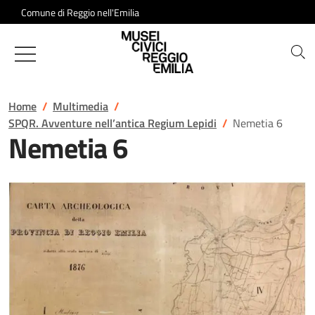
Salta al contenuto
Comune di Reggio nell'Emilia
Musei Civici di Reggio Emilia
Home
Multimedia
SPQR. Avventure nell’antica Regium Lepidi
Nemetia 6
Nemetia 6