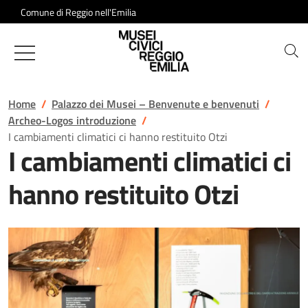
Salta al contenuto
Comune di Reggio nell'Emilia
Musei Civici di Reggio Emilia
Home
Palazzo dei Musei – Benvenute e benvenuti
Archeo-Logos introduzione
I cambiamenti climatici ci hanno restituito Otzi
I cambiamenti climatici ci
hanno restituito Otzi