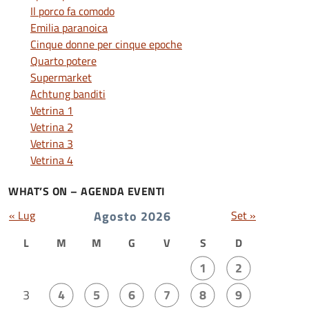
Il porco fa comodo
Emilia paranoica
Cinque donne per cinque epoche
Quarto potere
Supermarket
Achtung banditi
Vetrina 1
Vetrina 2
Vetrina 3
Vetrina 4
WHAT’S ON – AGENDA EVENTI
« Lug
Agosto 2026
Set »
L
M
M
G
V
S
D
1
2
3
4
5
6
7
8
9