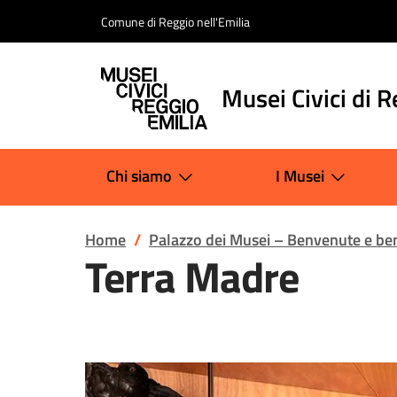
Salta al contenuto
Comune di Reggio nell'Emilia
Musei Civici di R
Chi siamo
I Musei
Home
Palazzo dei Musei – Benvenute e be
Terra Madre