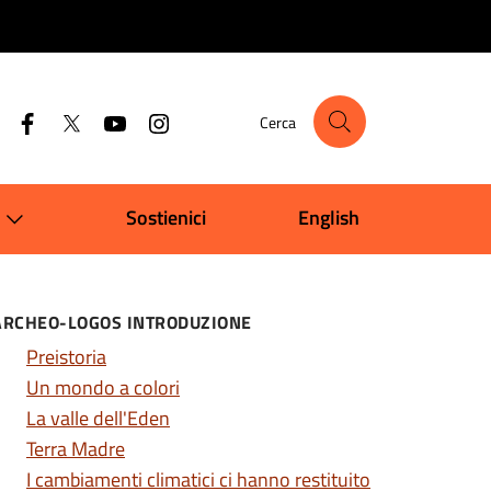
Cerca
Sostienici
English
ARCHEO-LOGOS INTRODUZIONE
Preistoria
Un mondo a colori
La valle dell'Eden
Terra Madre
I cambiamenti climatici ci hanno restituito