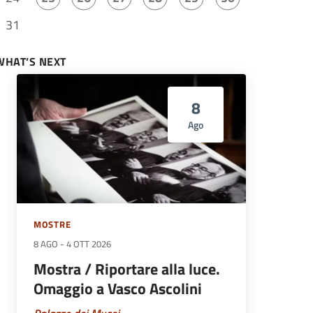
e
31
WHAT’S NEXT
8
Ago
MOSTRE
8 AGO
-
4 OTT 2026
Mostra / Riportare alla luce.
Omaggio a Vasco Ascolini