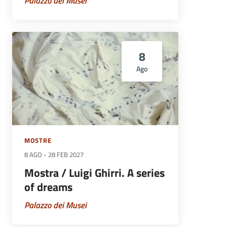
Palazzo dei Musei
8
Ago
MOSTRE
8 AGO
-
28 FEB 2027
Mostra / Luigi Ghirri. A series
of dreams
Palazzo dei Musei