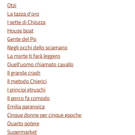
Otzi
La tazza d'oro
I sette di Chiozza
House boat
Gente del Po
Negli occhi dello sciamano
La morte ti farà leggero
Quell'uomo chiamato cavallo
Il grande crash
Il metodo Chierici
I principi etruschi
Il porco fa comodo
Emilia paranoica
Cinque donne per cinque epoche
Quarto potere
Supermarket