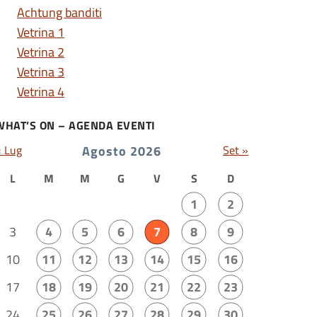
Achtung banditi
Vetrina 1
Vetrina 2
Vetrina 3
Vetrina 4
WHAT’S ON – AGENDA EVENTI
« Lug
Agosto 2026
Set »
L
M
M
G
V
S
D
1
2
3
4
5
6
7
8
9
10
11
12
13
14
15
16
17
18
19
20
21
22
23
24
25
26
27
28
29
30