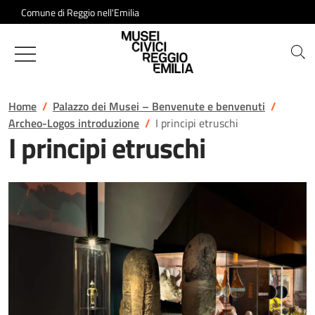
Salta al contenuto
Comune di Reggio nell'Emilia
Musei Civici di Reggio Emilia
Home
Palazzo dei Musei – Benvenute e benvenuti
Archeo-Logos introduzione
I principi etruschi
I principi etruschi