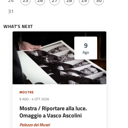
24
25
26
27
28
29
30
31
WHAT’S NEXT
9
Ago
MOSTRE
9 AGO
-
4 OTT 2026
Mostra / Riportare alla luce.
Omaggio a Vasco Ascolini
Palazzo dei Musei