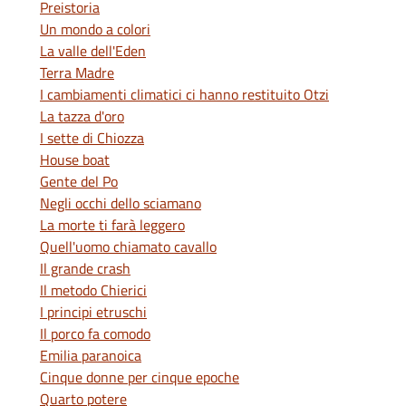
Preistoria
Un mondo a colori
La valle dell'Eden
Terra Madre
I cambiamenti climatici ci hanno restituito Otzi
La tazza d'oro
I sette di Chiozza
House boat
Gente del Po
Negli occhi dello sciamano
La morte ti farà leggero
Quell'uomo chiamato cavallo
Il grande crash
Il metodo Chierici
I principi etruschi
Il porco fa comodo
Emilia paranoica
Cinque donne per cinque epoche
Quarto potere