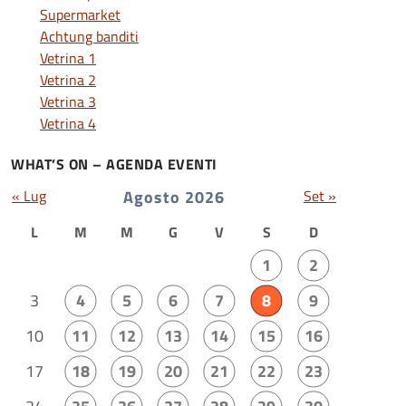
Supermarket
Achtung banditi
Vetrina 1
Vetrina 2
Vetrina 3
Vetrina 4
WHAT’S ON – AGENDA EVENTI
« Lug
Agosto 2026
Set »
L
M
M
G
V
S
D
1
2
3
4
5
6
7
8
9
10
11
12
13
14
15
16
17
18
19
20
21
22
23