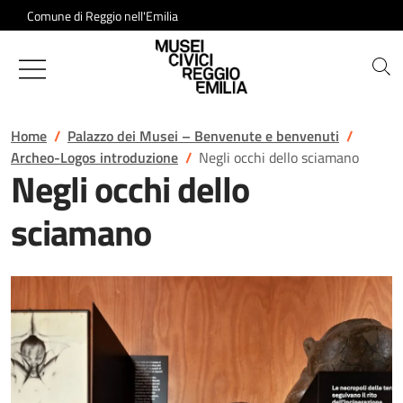
Salta al contenuto
Comune di Reggio nell'Emilia
Musei Civici di Reggio Emilia
Home
Palazzo dei Musei – Benvenute e benvenuti
Archeo-Logos introduzione
Negli occhi dello sciamano
Negli occhi dello
sciamano