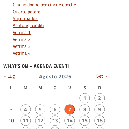
Cinque donne per cinque epoche
Quarto potere
Supermarket
Achtung banditi
Vetrina 1
Vetrina 2
Vetrina 3
Vetrina 4
WHAT’S ON – AGENDA EVENTI
« Lug
Agosto 2026
Set »
L
M
M
G
V
S
D
1
2
3
4
5
6
7
8
9
10
11
12
13
14
15
16