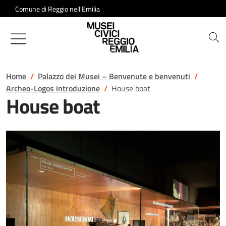
Salta al contenuto
Comune di Reggio nell'Emilia
Musei Civici di Reggio Emilia
Home
Palazzo dei Musei – Benvenute e benvenuti
Archeo-Logos introduzione
House boat
House boat