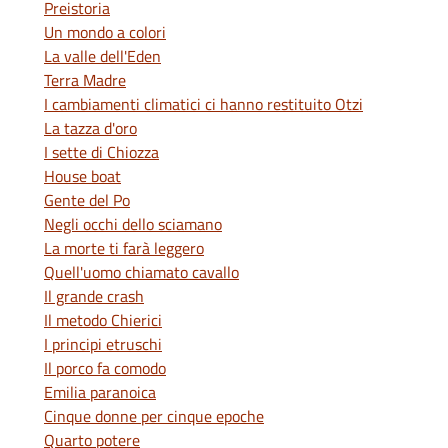
Preistoria
Un mondo a colori
La valle dell'Eden
Terra Madre
I cambiamenti climatici ci hanno restituito Otzi
La tazza d'oro
I sette di Chiozza
House boat
Gente del Po
Negli occhi dello sciamano
La morte ti farà leggero
Quell'uomo chiamato cavallo
Il grande crash
Il metodo Chierici
I principi etruschi
Il porco fa comodo
Emilia paranoica
Cinque donne per cinque epoche
Quarto potere