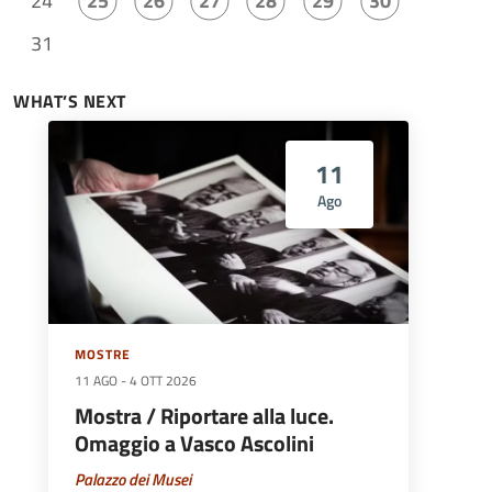
24
25
26
27
28
29
30
31
WHAT’S NEXT
11
Ago
MOSTRE
11 AGO
-
4 OTT 2026
Mostra / Riportare alla luce.
Omaggio a Vasco Ascolini
Palazzo dei Musei