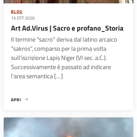
BLOG
15 OTT 2020
Art Ad.Virus | Sacro e profano_Storia
Il termine “sacro” deriva dal latino arcaico
“sakros”, comparso per la prima volta
sull’iscrizione Lapis Niger (VI sec. a.C.).
Successivamente è passato ad indicare
l’area semantica […]
APRI
«ART AD.VIRUS | SACRO E PROFANO_STORIA»