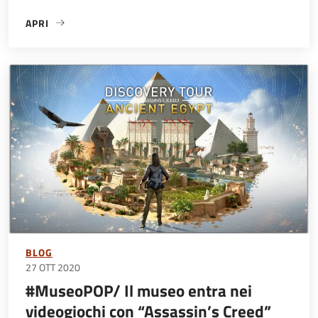
APRI
«ART AD.VIRUS | SACRO E PROFANO_ARCHEOLOGIA»
BLOG
27 OTT 2020
#MuseoPOP/ Il museo entra nei
videogiochi con “Assassin’s Creed”