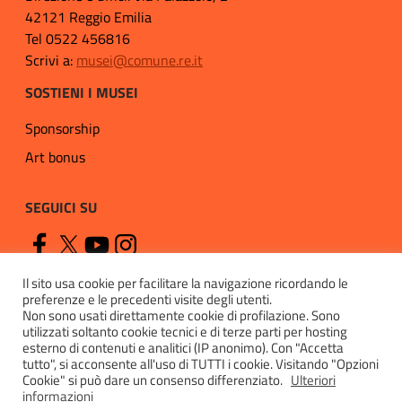
42121 Reggio Emilia
Tel 0522 456816
Scrivi a:
musei@comune.re.it
SOSTIENI I MUSEI
Sponsorship
Art bonus
SEGUICI SU
Il sito usa cookie per facilitare la navigazione ricordando le
preferenze e le precedenti visite degli utenti.
Non sono usati direttamente cookie di profilazione. Sono
utilizzati soltanto cookie tecnici e di terze parti per hosting
esterno di contenuti e analitici (IP anonimo). Con "Accetta
Privacy
tutto", si acconsente all'uso di TUTTI i cookie. Visitando "Opzioni
Cookie" si può dare un consenso differenziato.
Ulteriori
Cookie policy
informazioni