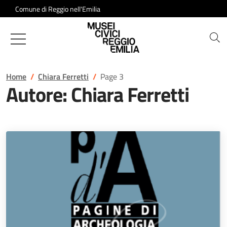
Salta al contenuto
Comune di Reggio nell'Emilia
Musei Civici di Reggio Emilia
Home
Chiara Ferretti
Page 3
Autore:
Chiara Ferretti