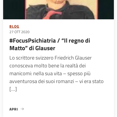
BLOG
27 OTT 2020
#FocusPsichiatria / “Il regno di
Matto” di Glauser
Lo scrittore svizzero Friedrich Glauser
conosceva molto bene la realtà dei
manicomi: nella sua vita – spesso più
avventurosa dei suoi romanzi – vi era stato
[…]
APRI
«#FOCUSPSICHIATRIA / “IL REGNO DI MATTO” DI GLAUSER»