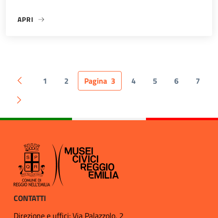
APRI
«ART AD.VIRUS | SACRO E PROFANO_ARCHITETTURA»
1
2
Pagina
3
4
5
6
7
Pagina precedente
Pagina successiva
CONTATTI
Direzione e uffici: Via Palazzolo, 2