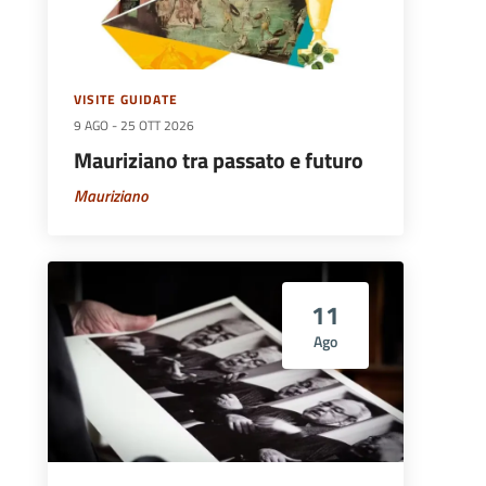
VISITE GUIDATE
9 AGO
-
25 OTT 2026
Mauriziano tra passato e futuro
Mauriziano
11
Ago