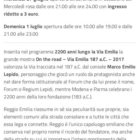
Mercoledì rosa dalle ore 21.00 alle ore 24.00 con
ingresso
ridotto a 3 euro
.
Domenica 1 luglio
apertura dalle ore 10.00 alle 19.00 e dalle
21.00 alle 23.00
Inserita nel programma
2200 anni lungo la Via Emilia
la
grande mostra
On the road – Via Emilia 187 a.C. – 2017
valorizza la Via tracciata nel 187 a.C. dal console
Marco Emilio
Lepido
, personaggio che giocò un ruolo da protagonista anche
nel dare forma istituzionale al Forum che da lui prese il nome,
Forum o Regium Lepidi, mentre Modena e Parma celebrano i
2200 anni della loro fondazione (183 a.C.).
Reggio Emilia riassume in sé sia peculiarità sue proprie, sia
elementi comuni alla strada consolare e a tutte le città che
essa lega e connette. Reggio è l’unico capoluogo emiliano che
conserva nel proprio nome il ricordo del fondatore, ma anche
della strada su cui si impostava l’intero popolamento della