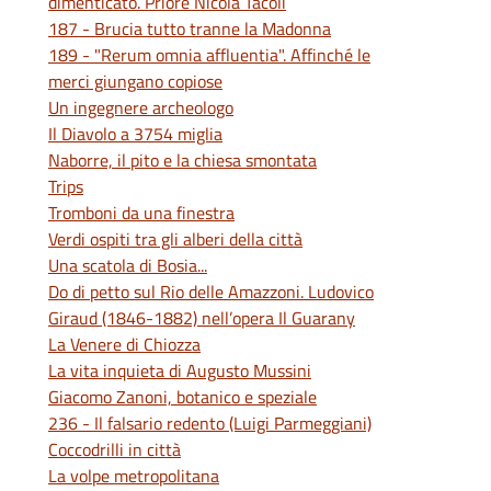
dimenticato. Priore Nicola Tacoli
187 - Brucia tutto tranne la Madonna
189 - "Rerum omnia affluentia". Affinché le
merci giungano copiose
Un ingegnere archeologo
Il Diavolo a 3754 miglia
Naborre, il pito e la chiesa smontata
Trips
Tromboni da una finestra
Verdi ospiti tra gli alberi della città
Una scatola di Bosia...
Do di petto sul Rio delle Amazzoni. Ludovico
Giraud (1846-1882) nell’opera Il Guarany
La Venere di Chiozza
La vita inquieta di Augusto Mussini
Giacomo Zanoni, botanico e speziale
236 - Il falsario redento (Luigi Parmeggiani)
Coccodrilli in città
La volpe metropolitana