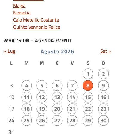
Magia
Nemetia
Caio Metellio Costante
Quinto Vennonio Felice
WHAT’S ON – AGENDA EVENTI
« Lug
Agosto 2026
Set »
L
M
M
G
V
S
D
1
2
3
4
5
6
7
8
9
10
11
12
13
14
15
16
17
18
19
20
21
22
23
24
25
26
27
28
29
30
31