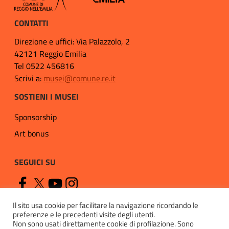
CONTATTI
Direzione e uffici: Via Palazzolo, 2
42121 Reggio Emilia
Tel 0522 456816
Scrivi a:
musei@comune.re.it
SOSTIENI I MUSEI
Sponsorship
Art bonus
SEGUICI SU
Il sito usa cookie per facilitare la navigazione ricordando le
preferenze e le precedenti visite degli utenti.
Non sono usati direttamente cookie di profilazione. Sono