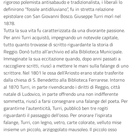
rigoroso polemista antisabaudo e tradizionalista, i liberali lo
definirono “fossile antidiluviano”, fu in stretta relazione
epistolare con San Giovanni Bosco. Giuseppe Turri morì nel
1878.
Tutta la sua vita fu caratterizzata da una divorante passione.
Per anni Turri acquistò, impegnando un notevole capitale,
tutto quanto trovasse di scritto riguardante la storia di
Reggio. Donò tutto all’archivio ed alla Biblioteca Municipale.
Immaginate la sua eccitazione quando, dopo anni passati a
raccogliere scritti, riuscì a mettere le mani sulla falange di uno
scrittore. Nel 1801 le ossa dell’Ariosto erano state trasferite
dalla chiesa di S. Benedetto alla Biblioteca Ferrarese. Intorno
al 1870 Turri, in parte rivendicando i diritti di Reggio, città
natale di Ludovico, in parte offrendo una non indifferente
sommetta, riuscì a farsi consegnare una falange del poeta. Per
garantirne l’autenticità, Turri, pubblicò ben tre rogiti
riguardanti il passaggio dell’osso. Per onorare l’ispirata
falange, Turri, con legno, vetro, carte colorate, velluto mise
insieme un piccolo, arzigogolato mausoleo. Il piccolo osso