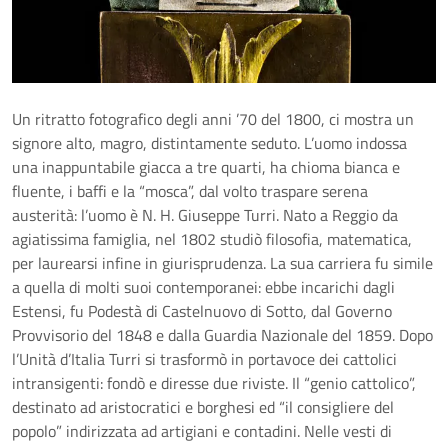
Un ritratto fotografico degli anni ’70 del 1800, ci mostra un
signore alto, magro, distintamente seduto. L’uomo indossa
una inappuntabile giacca a tre quarti, ha chioma bianca e
fluente, i baffi e la “mosca”, dal volto traspare serena
austerità: l’uomo è N. H. Giuseppe Turri. Nato a Reggio da
agiatissima famiglia, nel 1802 studiò filosofia, matematica,
per laurearsi infine in giurisprudenza. La sua carriera fu simile
a quella di molti suoi contemporanei: ebbe incarichi dagli
Estensi, fu Podestà di Castelnuovo di Sotto, dal Governo
Provvisorio del 1848 e dalla Guardia Nazionale del 1859. Dopo
l’Unità d’Italia Turri si trasformò in portavoce dei cattolici
intransigenti: fondò e diresse due riviste. Il “genio cattolico”,
destinato ad aristocratici e borghesi ed “il consigliere del
popolo” indirizzata ad artigiani e contadini. Nelle vesti di