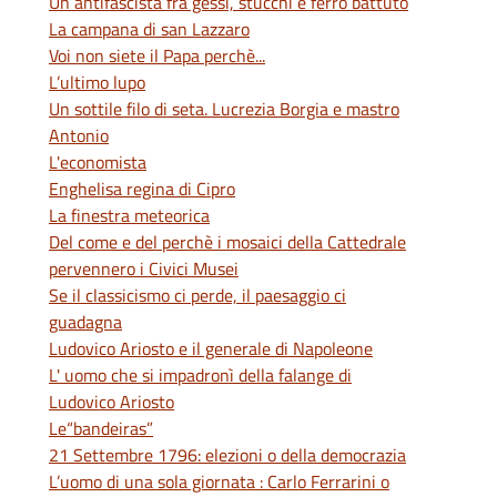
Un antifascista fra gessi, stucchi e ferro battuto
La campana di san Lazzaro
Voi non siete il Papa perchè...
L’ultimo lupo
Un sottile filo di seta. Lucrezia Borgia e mastro
Antonio
L'economista
Enghelisa regina di Cipro
La finestra meteorica
Del come e del perchè i mosaici della Cattedrale
pervennero i Civici Musei
Se il classicismo ci perde, il paesaggio ci
guadagna
Ludovico Ariosto e il generale di Napoleone
L' uomo che si impadronì della falange di
Ludovico Ariosto
Le“bandeiras”
21 Settembre 1796: elezioni o della democrazia
L’uomo di una sola giornata : Carlo Ferrarini o