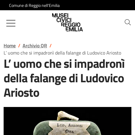
Salta al contenuto
Comune di Reggio nell'Emilia
Musei Civici di Reggio Emilia
Home
Archivio QR
L’ uomo che si impadronì della falange di Ludovico Ariosto
L’ uomo che si impadronì
della falange di Ludovico
Ariosto