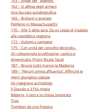
153 - Andar per "bibelots"
162 - In difesa degli armeni
Una facciata autobiografica
165 - Brillanti e granate
Polifemo in Massachussetts
170 - Alle 5 della sera. Da un cespo di insalata
alla repubblica reggiana
172 - Automi e campane
175 - Con unità del concetto decorato...
Un collezionista eruditissimo, caotico e
dimenticato. Priore Nicola Tacoli
187 - Brucia tutto tranne la Madonna
189 - "Rerum omnia affluentia". Affinché le
merci giungano copiose
Un ingegnere archeologo
Il Diavolo a 3754 miglia
Naborre, il pito e la chiesa smontata
Trips
Tromboni da una finestra