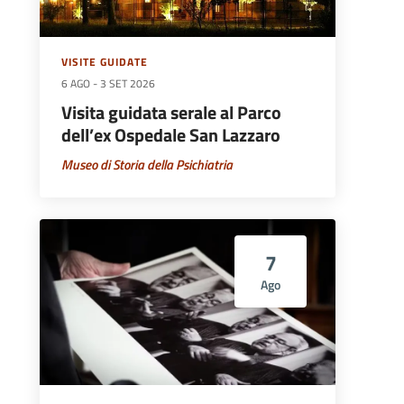
VISITE GUIDATE
6 AGO
-
3 SET 2026
Visita guidata serale al Parco
dell’ex Ospedale San Lazzaro
Museo di Storia della Psichiatria
7
Ago