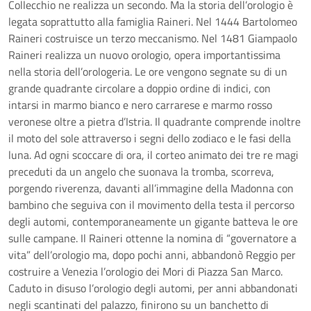
Collecchio ne realizza un secondo. Ma la storia dell’orologio è
legata soprattutto alla famiglia Raineri. Nel 1444 Bartolomeo
Raineri costruisce un terzo meccanismo. Nel 1481 Giampaolo
Raineri realizza un nuovo orologio, opera importantissima
nella storia dell’orologeria. Le ore vengono segnate su di un
grande quadrante circolare a doppio ordine di indici, con
intarsi in marmo bianco e nero carrarese e marmo rosso
veronese oltre a pietra d’Istria. Il quadrante comprende inoltre
il moto del sole attraverso i segni dello zodiaco e le fasi della
luna. Ad ogni scoccare di ora, il corteo animato dei tre re magi
preceduti da un angelo che suonava la tromba, scorreva,
porgendo riverenza, davanti all’immagine della Madonna con
bambino che seguiva con il movimento della testa il percorso
degli automi, contemporaneamente un gigante batteva le ore
sulle campane. Il Raineri ottenne la nomina di “governatore a
vita” dell’orologio ma, dopo pochi anni, abbandonò Reggio per
costruire a Venezia l’orologio dei Mori di Piazza San Marco.
Caduto in disuso l’orologio degli automi, per anni abbandonati
negli scantinati del palazzo, finirono su un banchetto di