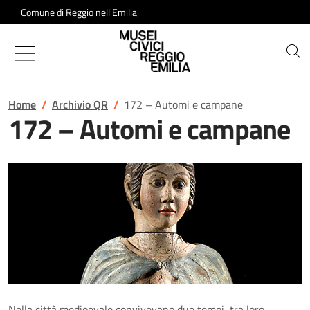
Salta al contenuto
Comune di Reggio nell'Emilia
Musei Civici di Reggio Emilia
Home
Archivio QR
172 – Automi e campane
172 – Automi e campane
Nella città medioevale convivevano due tempi, tra loro,