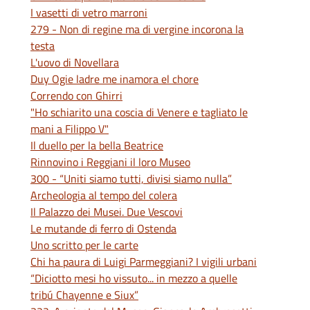
I vasetti di vetro marroni
279 - Non di regine ma di vergine incorona la
testa
L'uovo di Novellara
Duy Ogie ladre me inamora el chore
Correndo con Ghirri
"Ho schiarito una coscia di Venere e tagliato le
mani a Filippo V"
Il duello per la bella Beatrice
Rinnovino i Reggiani il loro Museo
300 - “Uniti siamo tutti, divisi siamo nulla”
Archeologia al tempo del colera
Il Palazzo dei Musei. Due Vescovi
Le mutande di ferro di Ostenda
Uno scritto per le carte
Chi ha paura di Luigi Parmeggiani? I vigili urbani
“Diciotto mesi ho vissuto... in mezzo a quelle
tribú Chayenne e Siux”