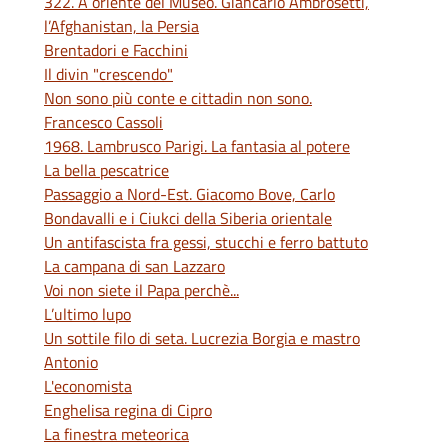
322. A oriente del Museo. Giancarlo Ambrosetti,
l’Afghanistan, la Persia
Brentadori e Facchini
Il divin "crescendo"
Non sono più conte e cittadin non sono.
Francesco Cassoli
1968. Lambrusco Parigi. La fantasia al potere
La bella pescatrice
Passaggio a Nord-Est. Giacomo Bove, Carlo
Bondavalli e i Ciukci della Siberia orientale
Un antifascista fra gessi, stucchi e ferro battuto
La campana di san Lazzaro
Voi non siete il Papa perchè...
L’ultimo lupo
Un sottile filo di seta. Lucrezia Borgia e mastro
Antonio
L'economista
Enghelisa regina di Cipro
La finestra meteorica