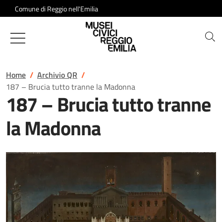
Salta al contenuto
Comune di Reggio nell'Emilia
Musei Civici di Reggio Emilia
Home
Archivio QR
187 – Brucia tutto tranne la Madonna
187 – Brucia tutto tranne
la Madonna