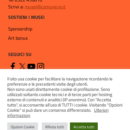
Scrivi a:
musei@comune.re.it
SOSTIENI I MUSEI
Sponsorship
Art bonus
SEGUICI SU
Il sito usa cookie per facilitare la navigazione ricordando le
preferenze e le precedenti visite degli utenti.
Non sono usati direttamente cookie di profilazione. Sono
utilizzati soltanto cookie tecnici e di terze parti per hosting
esterno di contenuti e analitici (IP anonimo). Con "Accetta
Privacy
tutto", si acconsente all'uso di TUTTI i cookie. Visitando "Opzioni
Cookie" si può dare un consenso differenziato.
Ulteriori
Cookie policy
informazioni
Accessibilità
Opzioni Cookie
Rifiuta tutti
Accetta tutti
Contatti