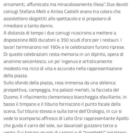
ornamenti, affumicata ma miracolosamente illesa”. Due devoti
coniugi Stefano Melli e Antea Castelli erano tra coloro che
assistettero sbigottiti allo spettacolo e si proposero di
rimediare a tanto danno.
A distanza di tempo i due coniugi riuscirono a mettere a
disposizione 800 ducatoni e 350 scudi d’oro per i restauri. I
lavori terminarono nel 1604 e le celebrazioni furono riprese.
Di queste celebrazioni resta memoria in un dipinto, opera di
anonimo seicentesco, un po’ ingenuo e artisticamente
modesto ma ricco di vita e accurato nella rappresentazione
della piazza.
Sullo sfondo della piazza, resa immensa da una sbilenca
prospettiva, campeggia, tra palazzi merlati, la facciata del
Duomo. Il rifacimento clementesco biancheggia sfavillante, in
basso il timpano e il tiburio forniscono il punto focale della
scena. Sul tiburio stesso e sulla torre dell’Orologio, in cui si
vede lo scomparso affresco di Lelio Orsi rappresentante Apollo
che guida il carro del sole, sui davanzali guizzano torce a
vento. Sui balconi gruppi di cantori e di “trombetti” innalzano