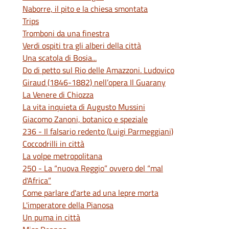
Naborre, il pito e la chiesa smontata
Trips
Tromboni da una finestra
Verdi ospiti tra gli alberi della città
Una scatola di Bosia...
Do di petto sul Rio delle Amazzoni. Ludovico
Giraud (1846-1882) nell’opera Il Guarany
La Venere di Chiozza
La vita inquieta di Augusto Mussini
Giacomo Zanoni, botanico e speziale
236 - Il falsario redento (Luigi Parmeggiani)
Coccodrilli in città
La volpe metropolitana
250 - La “nuova Reggio” ovvero del “mal
d'Africa”
Come parlare d'arte ad una lepre morta
L'imperatore della Pianosa
Un puma in città