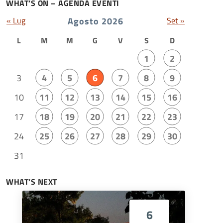
WHAT’S ON – AGENDA EVENTI
« Lug
Agosto 2026
Set »
L
M
M
G
V
S
D
1
2
3
4
5
6
7
8
9
10
11
12
13
14
15
16
17
18
19
20
21
22
23
24
25
26
27
28
29
30
31
WHAT’S NEXT
6