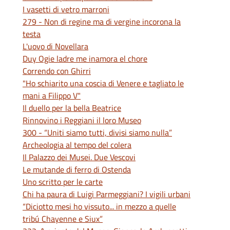
I vasetti di vetro marroni
279 - Non di regine ma di vergine incorona la
testa
L'uovo di Novellara
Duy Ogie ladre me inamora el chore
Correndo con Ghirri
"Ho schiarito una coscia di Venere e tagliato le
mani a Filippo V"
Il duello per la bella Beatrice
Rinnovino i Reggiani il loro Museo
300 - “Uniti siamo tutti, divisi siamo nulla”
Archeologia al tempo del colera
Il Palazzo dei Musei. Due Vescovi
Le mutande di ferro di Ostenda
Uno scritto per le carte
Chi ha paura di Luigi Parmeggiani? I vigili urbani
“Diciotto mesi ho vissuto... in mezzo a quelle
tribú Chayenne e Siux”