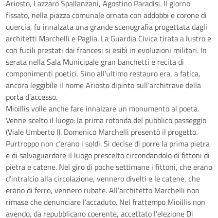
Ariosto, Lazzaro Spallanzani, Agostino Paradisi. Il giorno
fissato, nella piazza comunale ornata con addobbi e corone di
quercia, fu innalzata una grande scenografia progettata dagli
architetti Marchelli e Paglia. La Guardia Civica tirata a lustro e
con fucili prestati dai francesi si esibì in evoluzioni militari. In
serata nella Sala Municipale gran banchetti e recita di
componimenti poetici. Sino all’ultimo restauro era, a fatica,
ancora leggibile il nome Ariosto dipinto sull’architrave della
porta d’accesso.
Mioillis volle anche fare innalzare un monumento al poeta.
Venne scelto il luogo: la prima rotonda del pubblico passeggio
(Viale Umberto I). Domenico Marchelli presentò il progetto.
Purtroppo non c’erano i soldi. Si decise di porre la prima pietra
e di salvaguardare il luogo prescelto circondandolo di fittoni di
pietra e catene. Nel giro di poche settimane i fittoni, che erano
d’intralcio alla circolazione, vennero divelti e le catene, che
erano di ferro, vennero rubate. All’architetto Marchelli non
rimase che denunciare l’accaduto. Nel frattempo Mioillis non
avendo, da repubblicano coerente, accettato l’elezione Di