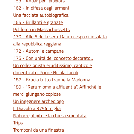
153 - Andar per "bibelots"
162 - In difesa degli armeni
Una facciata autobiografica
165 - Brillanti e granate
Polifemo in Massachussetts
170 - Alle 5 della sera. Da un cespo di insalata
alla repubblica reggiana
172 - Automi e campane
175 - Con unità del concetto decorato...
Un collezionista eruditissimo, caotico e
dimenticato. Priore Nicola Tacoli
187 - Brucia tutto tranne la Madonna
189 - "Rerum omnia affluentia". Affinché le
merci giungano copiose
Un ingegnere archeologo
Il Diavolo a 3754 miglia
Naborre, il pito e la chiesa smontata
Trips
Tromboni da una finestra