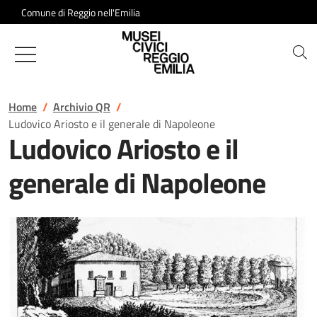
Salta al contenuto
Comune di Reggio nell'Emilia
Musei Civici di Reggio Emilia
Home
Archivio QR
Ludovico Ariosto e il generale di Napoleone
Ludovico Ariosto e il
generale di Napoleone