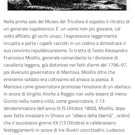
Nella prima sala del Museo del Tricolore è esposto il ritratto di
un generale napoleonico. E’ un uomo non più giovane, col
volto affilato, gli occhi vivaci, l’espressione leggermente
incupita e porta i capelli raccolti in un codino a dimostrare il
suo convinto repubblicanesimo. Si tratta di Sesto Alessandro
Francesco Mioillis, generale comandante la I divisione di
cavalleria leggera, già distintosi nei fatti d’armi del 1796-97,
poi divenuto governatore di Mantova. Mioillis oltre che
eminente soldato era coltissimo ed amava la poesia. A
Mantova come governatore promosse l’erezione di un obelisco
in onore di Virgilio. Anche a Reggio non volle essere di meno.
Giunto nella nostra città, come governatore, il 13
Vendemmiatore dell’anno IX (5 Ottobre 1800), Mioillis, dopo
aver fatto innalzare in Ghiara un “albero della libertà” , ordinò
che il successivo giorno XX (13 Ottobre) si celebrassero
festeggiamenti in onore di tre illustri concittadini: Ludovico