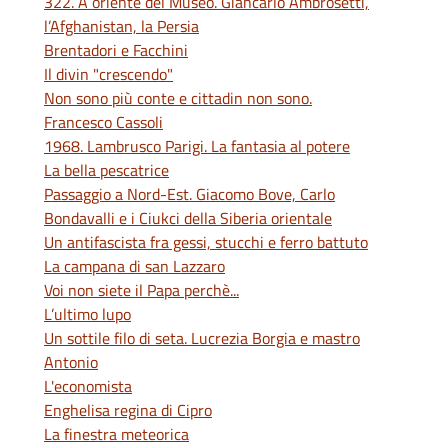
322. A oriente del Museo. Giancarlo Ambrosetti,
l’Afghanistan, la Persia
Brentadori e Facchini
Il divin "crescendo"
Non sono più conte e cittadin non sono.
Francesco Cassoli
1968. Lambrusco Parigi. La fantasia al potere
La bella pescatrice
Passaggio a Nord-Est. Giacomo Bove, Carlo
Bondavalli e i Ciukci della Siberia orientale
Un antifascista fra gessi, stucchi e ferro battuto
La campana di san Lazzaro
Voi non siete il Papa perchè...
L’ultimo lupo
Un sottile filo di seta. Lucrezia Borgia e mastro
Antonio
L'economista
Enghelisa regina di Cipro
La finestra meteorica