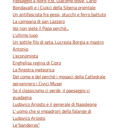
Passaggio a Nord-Est. Giacomo Bove, Carlo
Bondavalli e i Ciukci della Siberia orientale
Un antifascista fra gessi, stucchi e ferro battuto
La campana di san Lazzaro
Voi non siete il Papa perchè...
L’ultimo lupo
Un sottile filo di seta. Lucrezia Borgia e mastro
Antonio
L'economista
Enghelisa regina di Cipro
La finestra meteorica
Del come e del perchè i mosaici della Cattedrale
pervennero i Civici Musei
Se il classicismo ci perde, il paesaggio ci
guadagna
Ludovico Ariosto e il generale di Napoleone
L' uomo che si impadronì della falange di
Ludovico Ariosto
Le“bandeiras”