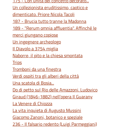
175 - Con unità del concetto decorato...
Un collezionista eruditissimo, caotico e
dimenticato. Priore Nicola Tacoli
187 - Brucia tutto tranne la Madonna
189 - "Rerum omnia affluentia". Affinché le
merci giungano copiose
Un ingegnere archeologo
Il Diavolo a 3754 miglia
Naborre, il pito e la chiesa smontata
Trips
Tromboni da una finestra
Verdi ospiti tra gli alberi della città
Una scatola di Bosia...
Do di petto sul Rio delle Amazzoni. Ludovico
Giraud (1846-1882) nell’opera Il Guarany
La Venere di Chiozza
La vita inquieta di Augusto Mussini
Giacomo Zanoni, botanico e speziale
236 - Il falsario redento (Luigi Parmeggiani)