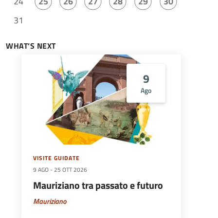
24
25
26
27
28
29
30
31
WHAT’S NEXT
9
Ago
VISITE GUIDATE
9 AGO
-
25 OTT 2026
Mauriziano tra passato e futuro
Mauriziano