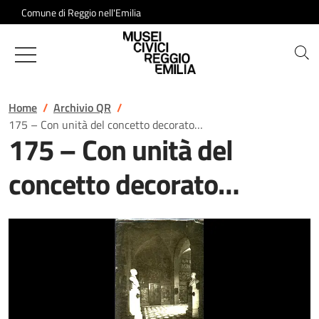
Salta al contenuto
Comune di Reggio nell'Emilia
Musei Civici di Reggio Emilia
Home
Archivio QR
175 – Con unità del concetto decorato…
175 – Con unità del
concetto decorato…