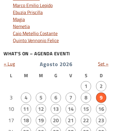
Marco Emilio Lepido
Ebuzia Priscilla
Magia
Nemetia
Caio Metellio Costante
Quinto Vennonio Felice
WHAT’S ON – AGENDA EVENTI
« Lug
Agosto 2026
Set »
L
M
M
G
V
S
D
1
2
3
4
5
6
7
8
9
10
11
12
13
14
15
16
17
18
19
20
21
22
23