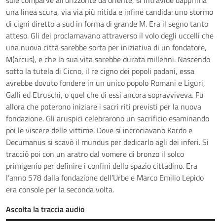
sole comparve all’orizzonte da oriente, si intravide dapprima
una linea scura, via via più nitida e infine candida: uno stormo
di cigni diretto a sud in forma di grande M. Era il segno tanto
atteso. Gli dei proclamavano attraverso il volo degli uccelli che
una nuova città sarebbe sorta per iniziativa di un fondatore,
M(arcus), e che la sua vita sarebbe durata millenni. Nascendo
sotto la tutela di Cicno, il re cigno dei popoli padani, essa
avrebbe dovuto fondere in un unico popolo Romani e Liguri,
Galli ed Etruschi, o quel che di essi ancora sopravviveva. Fu
allora che poterono iniziare i sacri riti previsti per la nuova
fondazione. Gli aruspici celebrarono un sacrificio esaminando
poi le viscere delle vittime. Dove si incrociavano Kardo e
Decumanus si scavò il mundus per dedicarlo agli dei inferi. Si
tracciò poi con un aratro dal vomere di bronzo il solco
primigenio per definire i confini dello spazio cittadino. Era
l’anno 578 dalla fondazione dell’Urbe e Marco Emilio Lepido
era console per la seconda volta.
Ascolta la traccia audio