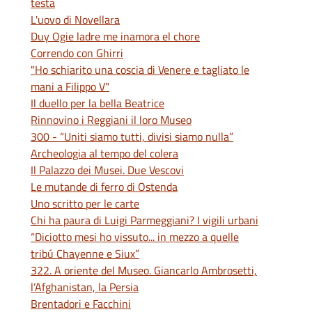
testa
L'uovo di Novellara
Duy Ogie ladre me inamora el chore
Correndo con Ghirri
"Ho schiarito una coscia di Venere e tagliato le
mani a Filippo V"
Il duello per la bella Beatrice
Rinnovino i Reggiani il loro Museo
300 - “Uniti siamo tutti, divisi siamo nulla”
Archeologia al tempo del colera
Il Palazzo dei Musei. Due Vescovi
Le mutande di ferro di Ostenda
Uno scritto per le carte
Chi ha paura di Luigi Parmeggiani? I vigili urbani
“Diciotto mesi ho vissuto... in mezzo a quelle
tribú Chayenne e Siux”
322. A oriente del Museo. Giancarlo Ambrosetti,
l’Afghanistan, la Persia
Brentadori e Facchini