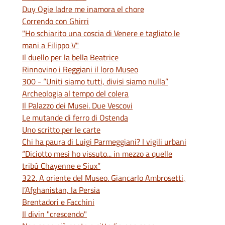
Duy Ogie ladre me inamora el chore
Correndo con Ghirri
"Ho schiarito una coscia di Venere e tagliato le
mani a Filippo V"
Il duello per la bella Beatrice
Rinnovino i Reggiani il loro Museo
300 - “Uniti siamo tutti, divisi siamo nulla”
Archeologia al tempo del colera
Il Palazzo dei Musei. Due Vescovi
Le mutande di ferro di Ostenda
Uno scritto per le carte
Chi ha paura di Luigi Parmeggiani? I vigili urbani
“Diciotto mesi ho vissuto... in mezzo a quelle
tribú Chayenne e Siux”
322. A oriente del Museo. Giancarlo Ambrosetti,
l’Afghanistan, la Persia
Brentadori e Facchini
Il divin "crescendo"