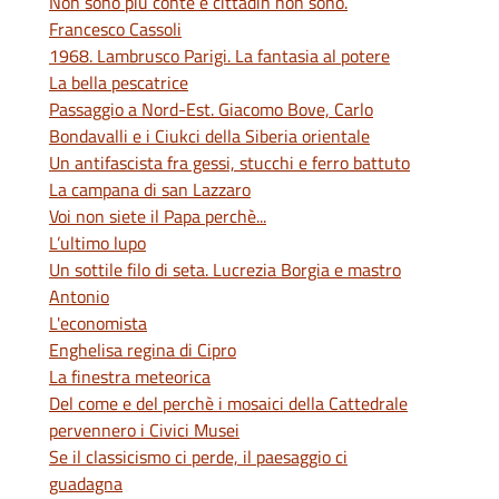
Non sono più conte e cittadin non sono.
Francesco Cassoli
1968. Lambrusco Parigi. La fantasia al potere
La bella pescatrice
Passaggio a Nord-Est. Giacomo Bove, Carlo
Bondavalli e i Ciukci della Siberia orientale
Un antifascista fra gessi, stucchi e ferro battuto
La campana di san Lazzaro
Voi non siete il Papa perchè...
L’ultimo lupo
Un sottile filo di seta. Lucrezia Borgia e mastro
Antonio
L'economista
Enghelisa regina di Cipro
La finestra meteorica
Del come e del perchè i mosaici della Cattedrale
pervennero i Civici Musei
Se il classicismo ci perde, il paesaggio ci
guadagna