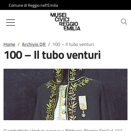
Salta al contenuto
Comune di Reggio nell'Emilia
Musei Civici di Reggio Emilia
Home
Archivio QR
100 – Il tubo venturi
100 – Il tubo venturi
Giambattista Venturi nacque a Bibbiano (Reggio Emilia), l’11