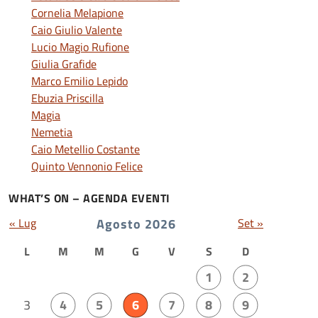
Cornelia Melapione
Caio Giulio Valente
Lucio Magio Rufione
Giulia Grafide
Marco Emilio Lepido
Ebuzia Priscilla
Magia
Nemetia
Caio Metellio Costante
Quinto Vennonio Felice
WHAT’S ON – AGENDA EVENTI
« Lug
Agosto 2026
Set »
L
M
M
G
V
S
D
1
2
3
4
5
6
7
8
9