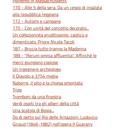
Polifemo in Massachussetts
170 - Alle 5 della sera. Da un cespo di insalata
alla repubblica reggiana
172 - Automi e campane
175 - Con unità del concetto decorato...
Un collezionista eruditissimo, caotico e
dimenticato. Priore Nicola Tacoli
187 - Brucia tutto tranne la Madonna
189 - "Rerum omnia affluentia". Affinché le
merci giungano copiose
Un ingegnere archeologo
Il Diavolo a 3754 miglia
Naborre, il pito e la chiesa smontata
Trips
Tromboni da una finestra
Verdi ospiti tra gli alberi della città
Una scatola di Bosia...
Do di petto sul Rio delle Amazzoni. Ludovico
Giraud (1846-1882) nell’opera Il Guarany